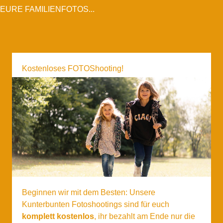
EURE FAMILIENFOTOS...
Kostenloses FOTOShooting!
Beginnen wir mit dem Besten: Unsere
Kunterbunten Fotoshootings sind für euch
komplett kostenlos
, ihr bezahlt am Ende nur die