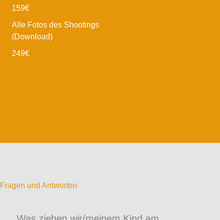
159€
Alle Fotos des Shootings
(Download)
249€
Fragen und Antworten
Was ziehen wir/meinem Kind am