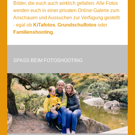
Bilder, die euch auch wirklich gefallen. Alle Fotos
werden euch in einer privaten Online-Galerie zum
Anschauen und Aussuchen zur Verfügung gestellt
- egal ob
KiTafotos
,
Grundschulfotos
oder
Familienshooting
.
SPASS BEIM FOTOSHOOTING