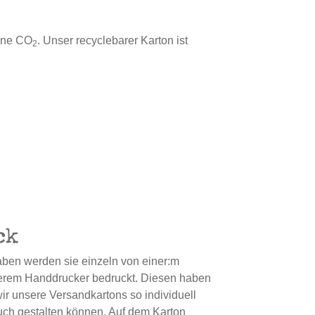
ene CO
. Unser recyclebarer Karton ist
2
ck
ben werden sie einzeln von einer:m
serem Handdrucker bedruckt. Diesen haben
 wir unsere Versandkartons so individuell
uch gestalten können. Auf dem Karton