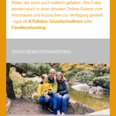
Bilder, die euch auch wirklich gefallen. Alle Fotos
werden euch in einer privaten Online-Galerie zum
Anschauen und Aussuchen zur Verfügung gestellt
- egal ob
KiTafotos
,
Grundschulfotos
oder
Familienshooting
.
SPASS BEIM FOTOSHOOTING