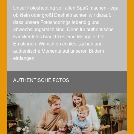
Unser Fotoshooting soll allen Spaß machen - egal
ob klein oder groß! Deshalb achten wir darauf,
dass unsere Fotoshootings lebendig und
abwechslungsreich sind. Denn für authentische
Familienfotos braucht es eine Menge echte
Emotionen. Wir wollen echtes Lachen und
authentische Momente auf unseren Bildern
einfangen.
AUTHENTISCHE FOTOS