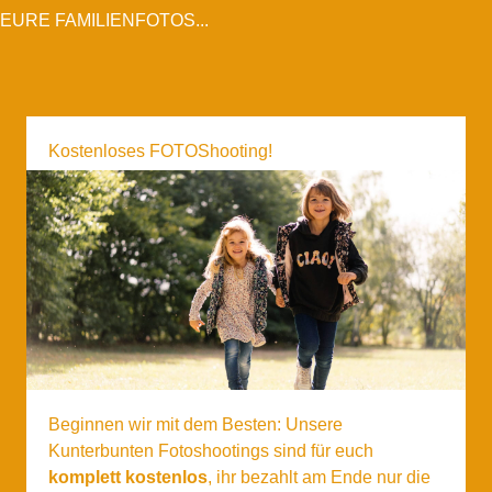
EURE FAMILIENFOTOS...
Kostenloses FOTOShooting!
Beginnen wir mit dem Besten: Unsere
Kunterbunten Fotoshootings sind für euch
komplett kostenlos
, ihr bezahlt am Ende nur die